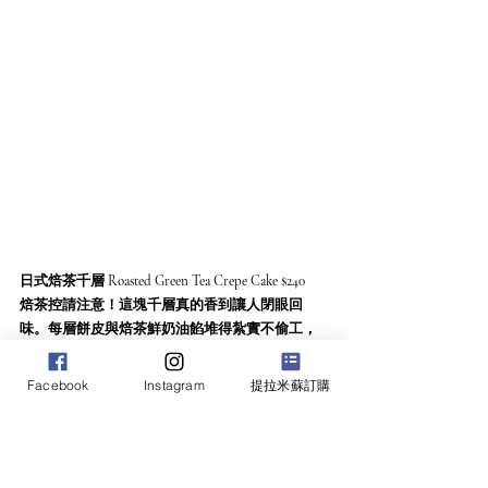
日式焙茶千層 Roasted Green Tea Crepe Cake $240
焙茶控請注意！這塊千層真的香到讓人閉眼回
味。每層餅皮與焙茶鮮奶油餡堆得紮實不偷工，
而且甜度剛好不膩口，吃起來有點像在喝一杯溫
潤的焙茶拿鐵，但是蛋糕的形式。很值得點來與
Facebook
Instagram
提拉米蘇訂購
朋友一起分食。