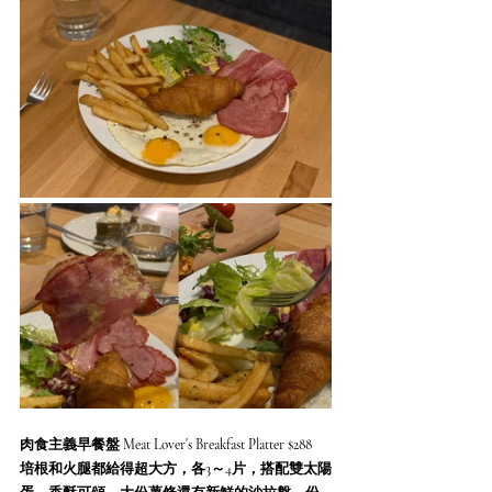
肉食主義早餐盤 Meat Lover's Breakfast Platter $288
培根和火腿都給得超大方，各3～4片，搭配雙太陽