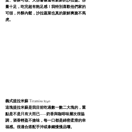
蛋、香酥可頌、大份薯條還有新鮮的沙拉盤。份
量十足，吃完超有飽足感！我特別喜歡他們家的
可頌，外酥內鬆，沙拉蔬菜也真的新鮮爽脆不馬
虎。
義式提拉米蘇 Tiramisu $240
這塊提拉米蘇是我目前吃過數一數二大塊的，重
點是不是只有大而已——奶香與咖啡味層次很協
調，酒香輕盈不搶味，每一口都是綿密柔滑的幸
福感。很適合搭配手沖或拿鐵慢慢品嚐。