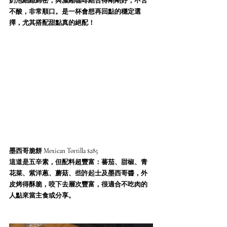
奶泡細緻綿密，與濃縮咖啡結合得剛剛好，不苦
不酸，非常順口。是一杯會想再回點的穩定選
擇，尤其搭配甜點真的絕配！
墨西哥脆餅 Mexican Tortilla $285
這道是五辛素，但配料超豐富：蕃茄、甜椒、青
花菜、紫洋蔥、蘑菇、些許起士及墨西哥醬，外
皮烤得酥脆，咬下去層次豐富，很適合不吃肉的
人點來當主食或分享。