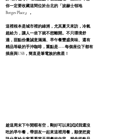
你一定要收藏這間位於台北的「波赫士領地 
Borges Place」，
這裡根本是城市裡的綠洲，尤其夏天來訪，冷氣
超給力，讓人一坐下就不想離開。不只環境舒
適，甜點份量誠意滿滿、早午餐豐盛美味、還有
精品等級的手沖咖啡，重點是——每個座位下都有
插座與USB，簡直是筆電族的救星！
趁這周末下午閒暇有空，剛好可以來試試我還沒
吃的早午餐，帶朋友一起來這裡用餐，順便把資