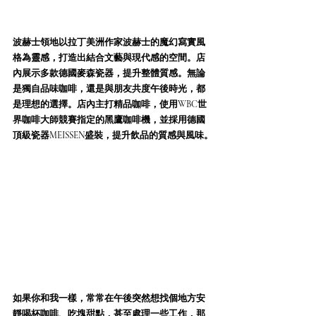
波赫士領地以拉丁美洲作家波赫士的魔幻寫實風
格為靈感，打造出結合文藝與現代感的空間。店
內展示多款德國麥森瓷器，提升整體質感。無論
是獨自品味咖啡，還是與朋友共度午後時光，都
是理想的選擇。店內主打精品咖啡，使用WBC世
界咖啡大師競賽指定的黑鷹咖啡機，並採用德國
頂級瓷器MEISSEN盛裝，提升飲品的質感與風味。
如果你和我一樣，常常在午後突然想找個地方安
靜喝杯咖啡、吃塊甜點，甚至處理一些工作，那