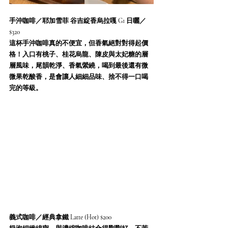
手沖咖啡／耶加雪菲 谷吉綻香烏拉嘎 G1 日曬／
$320
這杯手沖咖啡真的不便宜，但香氣絕對對得起價
格！入口有桃子、桂花烏龍、陳皮與太妃糖的層
層風味，尾韻乾淨、香氣縈繞，喝到最後還有微
微果乾酸香，是會讓人細細品味、捨不得一口喝
完的等級。
義式咖啡／經典拿鐵 Latte (Hot) $200