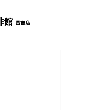
啡館
​昌吉店
。